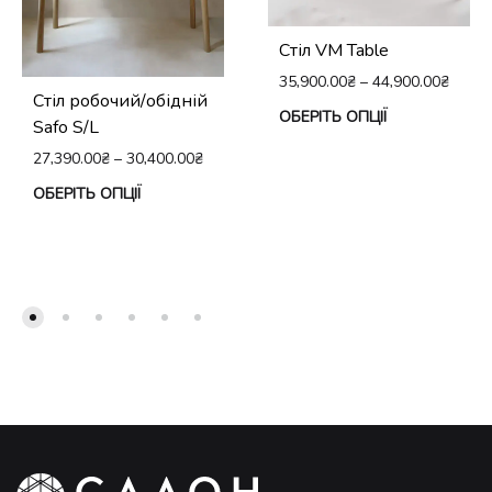
Стіл VM Table
35,900.00
₴
–
44,900.00
₴
Стіл робочий/обідній
Це
ОБЕРІТЬ ОПЦІЇ
Safo S/L
тов
27,390.00
₴
–
30,400.00
₴
ма
Цей
ОБЕРІТЬ ОПЦІЇ
кіл
товар
вар
має
Па
кілька
мо
варіантів.
виб
Параметри
на
можна
сто
вибрати
тов
на
сторінці