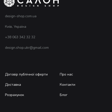
товару
design-shop.com.ua
Київ, Україна
+38 063 342 32 32
design.shop.ukr@gmail.com
Договір публічної оферти
Про нас
Доставка
Контакти
Розрахунок
Блог