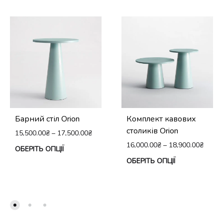
Барний стіл Orion
Комплект кавових
столиків Orion
15,500.00
₴
–
17,500.00
₴
16,000.00
₴
–
18,900.00
₴
Цей
ОБЕРІТЬ ОПЦІЇ
Це
ОБЕРІТЬ ОПЦІЇ
товар
тов
має
ма
кілька
кіл
варіантів.
вар
Параметри