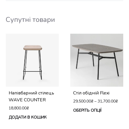
Па
можна
мо
вибрати
Супутні товари
виб
на
на
сторінці
сто
товару
тов
Напівбарний стілець
Стіл обідній Flexi
WAVE COUNTER
29,500.00
₴
–
31,700.00
₴
18,800.00
₴
Це
ОБЕРІТЬ ОПЦІЇ
ДОДАТИ В КОШИК
тов
ма