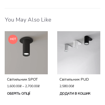
You May Also Like
HOT
Світильник SPOT
Світильник PUD
1,600.00
₴
–
2,700.00
₴
2,580.00
₴
Цей
ОБЕРІТЬ ОПЦІЇ
ДОДАТИ В КОШИК
товар