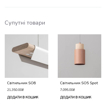
має
кілька
варіантів.
Супутні товари
Параметри
можна
вибрати
на
сторінці
товару
Світильник SO8
Світильник SO5 Spot
21,350.00
₴
7,095.00
₴
ДОДАТИ В КОШИК
ДОДАТИ В КОШИК