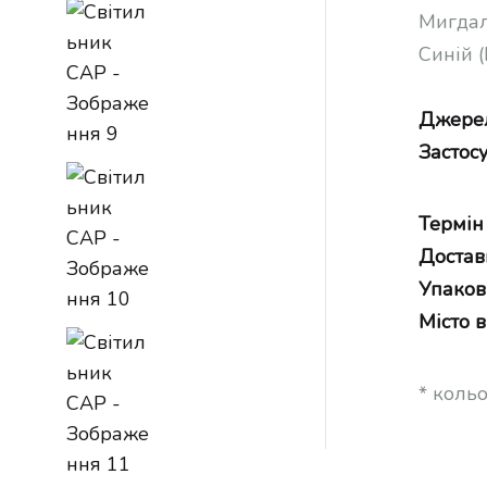
Мигдал
Синій 
Джерел
Застос
Термін
Достав
Упаков
Місто 
* коль