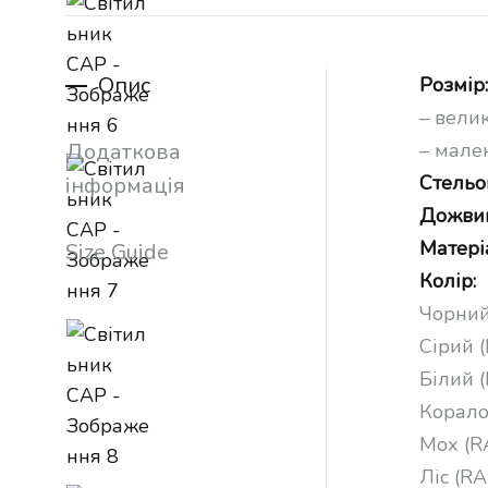
Опис
Розмір:
– вели
Додаткова
– мале
Стельо
інформація
Дожвин
Матері
Size Guide
Колір:
Чорний
Сірий 
Білий 
Корало
Мох (R
Ліс (R