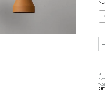
Мож
B
Кіл
SKU
CAT
TAG
СВІ