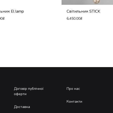
ьник El lamp
Світильник STICK
00
₴
6,450.00
₴
Договір публічної
Про нас
оферти
Контакти
Доставка