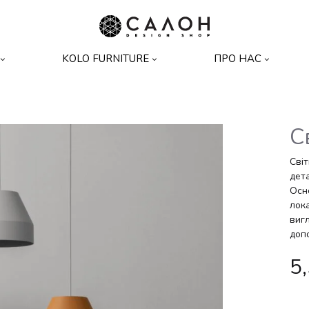
Design-
Дизайнерські
KOLO FURNITURE
ПРО НАС
shop
меблі
С
Ліжка
Дивани
Світ
дета
Осн
Системи зберігання
Ліжка
лок
виг
Освітлення
Тумбочки
допо
5
Комоди