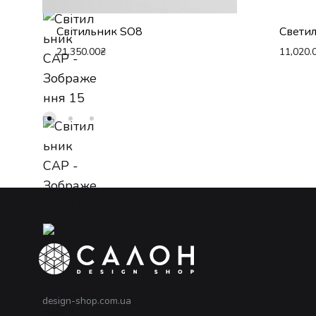
Світильник SO8
Светил
21,350.00
₴
11,020.
design-shop.com.ua