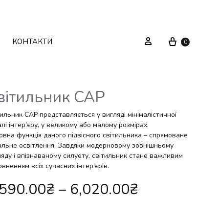
Cart
Sign in
КОНТАКТИ
0
вітильник CAP
Текстиль
Системи зберігання
ильник CAP представляється у вигляді мінімалістичної
лі інтер’єру, у великому або малому розмірах.
овна функція даного підвісного світильника – спрямоване
Декор
Стелажі
альне освітлення. Завдяки модерновому зовнішньому
ляду і впізнаваному силуету, світильник стане важливим
Вуличні меблі
Дзеркала
вненням всіх сучасних інтер’єрів.
,590.00
₴
–
6,020.00
₴
Вішаки