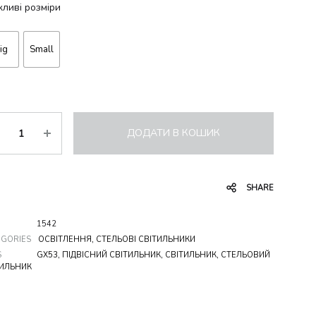
ливі розміри
ig
Small
ькість
ДОДАТИ В КОШИК
SHARE
1542
EGORIES
ОСВІТЛЕННЯ
,
СТЕЛЬОВІ СВІТИЛЬНИКИ
S
GX53
,
ПІДВІСНИЙ СВІТИЛЬНИК
,
СВІТИЛЬНИК
,
СТЕЛЬОВИЙ
ТИЛЬНИК