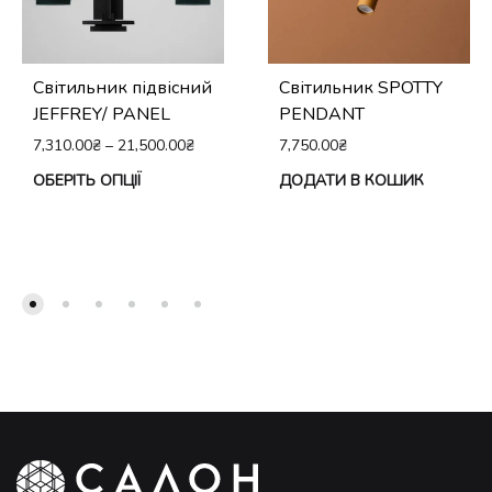
Світильник підвісний
Світильник SPOTTY
JEFFREY/ PANEL
PENDANT
7,310.00
₴
–
21,500.00
₴
7,750.00
₴
Цей
ОБЕРІТЬ ОПЦІЇ
ДОДАТИ В КОШИК
товар
має
кілька
варіантів.
Параметри
можна
вибрати
на
сторінці
товару