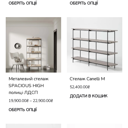
Цей
Це
ОБЕРІТЬ ОПЦІЇ
ОБЕРІТЬ ОПЦІЇ
товар
тов
має
ма
кілька
кіл
варіантів.
вар
Параметри
Па
можна
мо
вибрати
виб
на
на
сторінці
сто
Металевий стелаж
Стелаж Canelli M
товару
тов
SPACIOUS HIGH
52,400.00
₴
полиці ЛДСП
ДОДАТИ В КОШИК
19,900.00
₴
–
22,900.00
₴
Цей
ОБЕРІТЬ ОПЦІЇ
товар
має