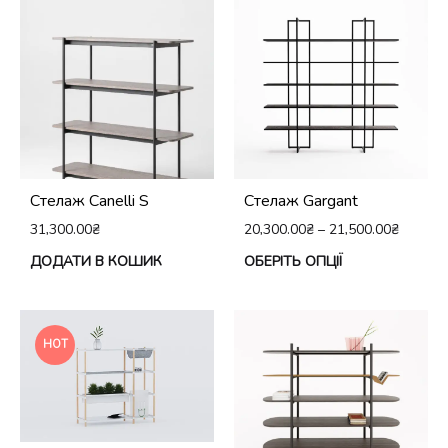
кілька
варіантів.
Параметри
можна
вибрати
на
сторінці
Стелаж Canelli S
Стелаж Gargant
товару
31,300.00
₴
20,300.00
₴
–
21,500.00
₴
Це
ДОДАТИ В КОШИК
ОБЕРІТЬ ОПЦІЇ
тов
ма
кіл
HOT
вар
Па
мо