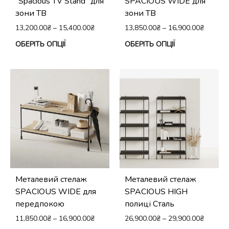
“Spacious TV Stand” для
SPACIOUS WIDE для
зони ТВ
зони ТВ
13,200.00
₴
–
15,400.00
₴
13,850.00
₴
–
16,900.00
₴
Цей
Це
ОБЕРІТЬ ОПЦІЇ
ОБЕРІТЬ ОПЦІЇ
товар
тов
має
ма
кілька
кіл
варіантів.
вар
Параметри
Па
можна
мо
вибрати
виб
на
на
сторінці
сто
Металевий стелаж
Металевий стелаж
товару
тов
SPACIOUS WIDE для
SPACIOUS HIGH
передпокою
полиці Сталь
11,850.00
₴
–
16,900.00
₴
26,900.00
₴
–
29,900.00
₴