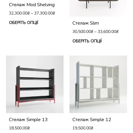
виб
Стелаж Mod Shelving
на
32,300.00
₴
–
37,300.00
₴
сто
Цей
ОБЕРІТЬ ОПЦІЇ
Стелаж Slim
тов
товар
30,500.00
₴
–
33,600.00
₴
має
Це
ОБЕРІТЬ ОПЦІЇ
кілька
тов
варіантів.
ма
Параметри
кіл
можна
вар
вибрати
Па
на
мо
сторінці
виб
товару
на
сто
Стелаж Simple 13
Стелаж Simple 12
тов
18,500.00
₴
19,500.00
₴