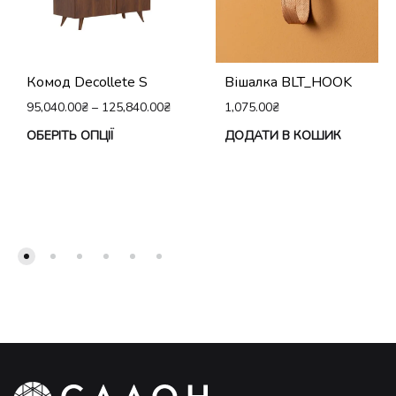
Комод Decollete S
Вішалка BLT_HOOK
95,040.00
₴
–
125,840.00
₴
1,075.00
₴
Цей
ОБЕРІТЬ ОПЦІЇ
ДОДАТИ В КОШИК
товар
має
кілька
варіантів.
Параметри
можна
вибрати
на
сторінці
товару