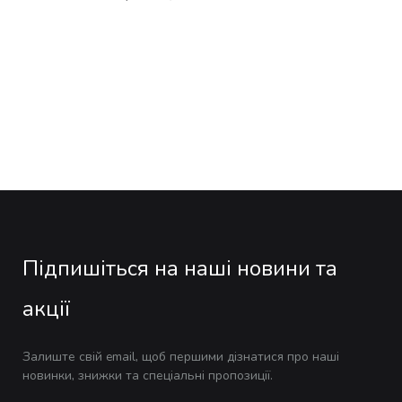
Підпишіться на наші новини та
акції
Залиште свій email, щоб першими дізнатися про наші
новинки, знижки та спеціальні пропозиції.