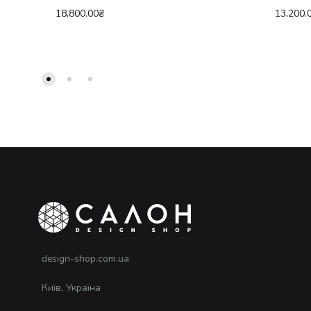
18,800.00
₴
13,200.
design-shop.com.ua
Київ, Україна