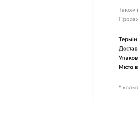
Також 
Прорах
Термін
Достав
Упаков
Місто 
* коль