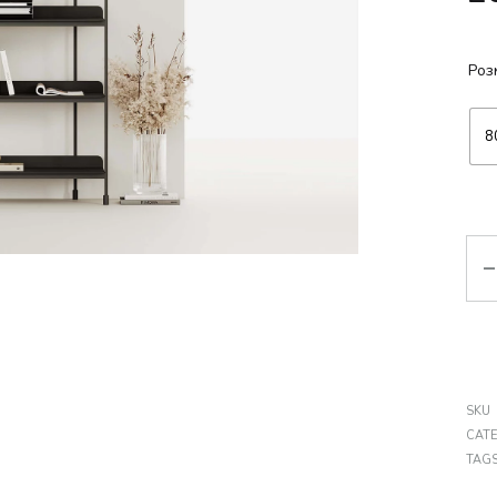
Роз
8
Кіл
SKU
CAT
TAG