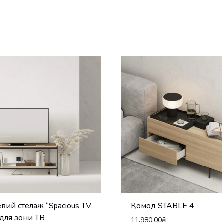
вий стелаж “Spacious TV
Комод STABLE 4
 для зони ТВ
11,980.00
₴