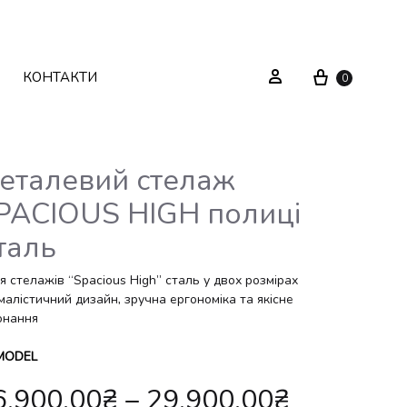
Cart
Sign in
КОНТАКТИ
0
еталевий стелаж
PACIOUS HIGH полиці
Текстиль
Системи зберігання
таль
Декор
Стелажі
я стелажів “Spacious High” сталь у двох розмірах
малістичний дизайн, зручна ергономіка та якісне
Вуличні меблі
Дзеркала
онання
Вішаки
MODEL
6,900.00
₴
–
29,900.00
₴