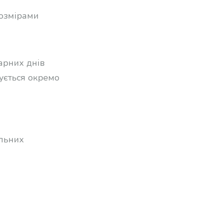
розмірами
арних днів
ується окремо
альних