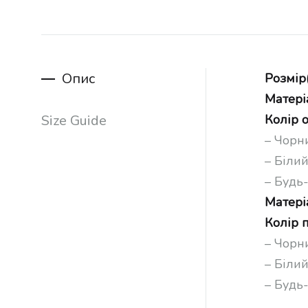
Опис
Розмір
Матері
Size Guide
Колір о
– Чорн
– Біли
– Будь
Матері
Колір 
– Чорн
– Біли
– Будь