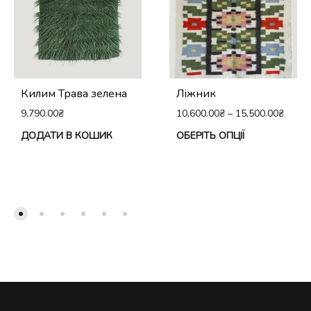
Килим Трава зелена
Ліжник
9,790.00
₴
10,600.00
₴
–
15,500.00
₴
Це
ДОДАТИ В КОШИК
ОБЕРІТЬ ОПЦІЇ
тов
ма
кіл
вар
Па
мо
виб
на