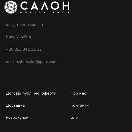
сто
тов
design-shop.com.ua
Київ, Україна
+38 063 342 32 32
design.shop.ukr@gmail.com
Договір публічної оферти
Про нас
Доставка
Контакти
Розрахунок
Блог