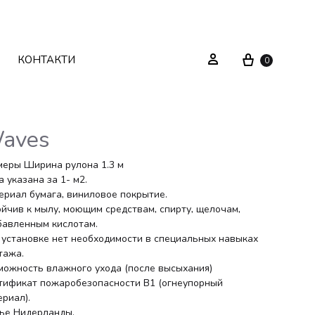
Cart
Sign in
КОНТАКТИ
0
aves
Текстиль
Системи зберігання
меры Ширина рулона 1.3 м
 указана за 1- м2.
ериал бумага, виниловое покрытие.
Декор
Стелажі
ойчив к мылу, моющим средствам, спирту, щелочам,
бавленным кислотам.
Вуличні меблі
Дзеркала
 установке нет необходимости в специальных навыках
тажа.
Вішаки
можность влажного ухода (после высыхания)
тификат пожаробезопасности В1 (огнеупорный
ериал).
ье Нидерланды.