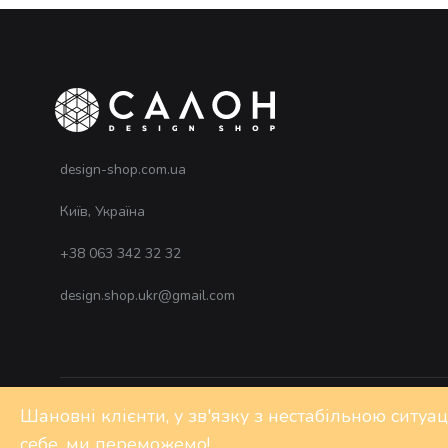
design-shop.com.ua
Київ, Україна
+38 063 342 32 32
design.shop.ukr@gmail.com
Шановні клієнти, у зв'язку з нестабільною ситуа
©2020 Design-shop. All rights reserved
себе, ми переможемо!