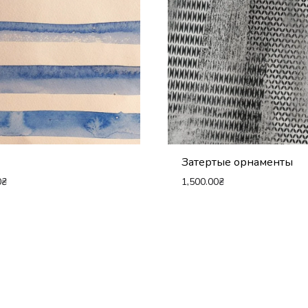
Затертые орнаменты
0
₴
1,500.00
₴