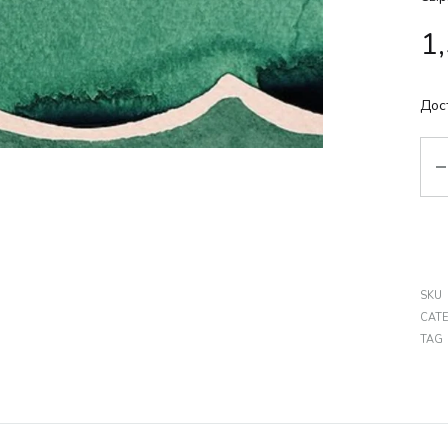
1
Дос
Кіл
SKU
CAT
TAG